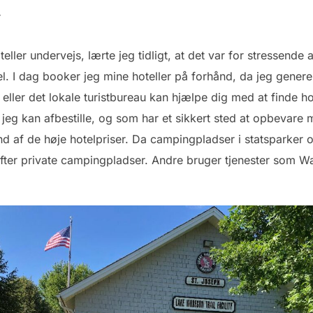
r
ller undervejs, lærte jeg tidligt, at det var for stressende 
el. I dag booker jeg mine hoteller på forhånd, da jeg genere
ler det lokale turistbureau kan hjælpe dig med at finde hot
jeg kan afbestille, og som har et sikkert sted at opbevare mi
d af de høje hotelpriser. Da campingpladser i statsparker
efter private campingpladser. Andre bruger tjenester som W