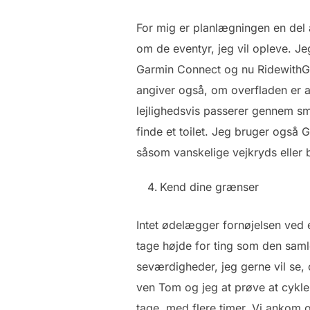
For mig er planlægningen en del a
om de eventyr, jeg vil opleve. Je
Garmin Connect og nu RidewithGP
angiver også, om overfladen er asfa
lejlighedsvis passerer gennem s
finde et toilet. Jeg bruger også Go
såsom vanskelige vejkryds eller 
Kend dine grænser
Intet ødelægger fornøjelsen ved 
tage højde for ting som den saml
seværdigheder, jeg gerne vil se,
ven Tom og jeg at prøve at cykle 
tage, med flere timer. Vi ankom o