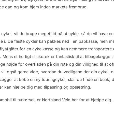
nde dag og kom hjem inden mørkets frembrud.
kel, vil du bruge meget tid på at cykle, så du vil have en 
kle i. De fleste cykler kan pakkes ned i en papkasse, men m
 flyafgifter for en cykelkasse og kan nemmere transportere de
Mens et hurtigt slickdæk er fantastisk til at tilbagelægge la
tage højde for overfladen på din rute og din villighed til at 
 vil også gerne vide, hvordan du vedligeholder din cykel, o
lægger at købe en ny touringcykel, skal du finde en butik, d
er kan hjælpe dig med tilpasning og opsætning.
mobil til turkørsel, er Northland Velo her for at hjælpe dig.