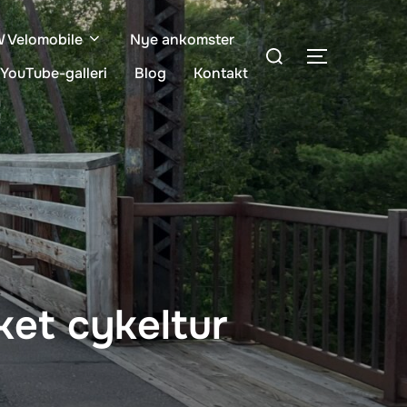
Velomobile
Nye ankomster
Søg
SLÅ NAVIG
efter:
YouTube-galleri
Blog
Kontakt
kket cykeltur