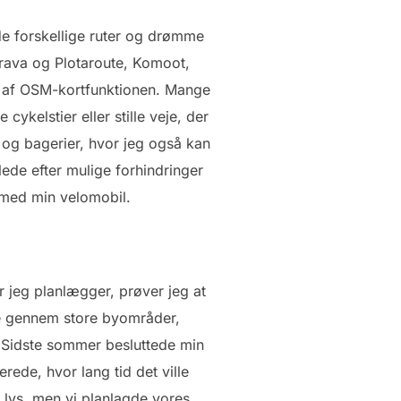
nde forskellige ruter og drømme
trava og Plotaroute, Komoot,
p af OSM-kortfunktionen. Mange
cykelstier eller stille veje, der
og bagerier, hvor jeg også kan
t lede efter mulige forhindringer
 med min velomobil.
 jeg planlægger, prøver jeg at
re gennem store byområder,
. Sidste sommer besluttede min
rede, hvor lang tid det ville
i lys, men vi planlagde vores