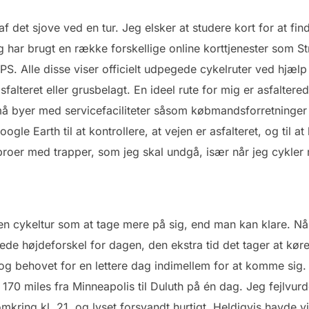
f det sjove ved en tur. Jeg elsker at studere kort for at fi
g har brugt en række forskellige online korttjenester som S
S. Alle disse viser officielt udpegede cykelruter ved hjæl
lteret eller grusbelagt. En ideel rute for mig er asfalterede 
må byer med servicefaciliteter såsom købmandsforretninger 
ogle Earth til at kontrollere, at vejen er asfalteret, og til a
broer med trapper, som jeg skal undgå, især når jeg cykler
en cykeltur som at tage mere på sig, end man kan klare. Når
ede højdeforskel for dagen, den ekstra tid det tager at kø
 og behovet for en lettere dag indimellem for at komme sig
170 miles fra Minneapolis til Duluth på én dag. Jeg fejlvurde
mkring kl. 21, og lyset forsvandt hurtigt. Heldigvis havde v