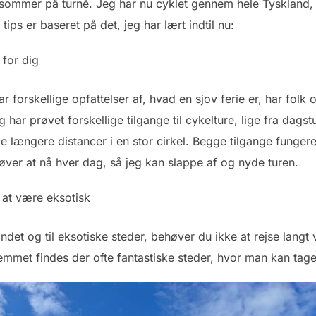
mmer på turné. Jeg har nu cyklet gennem hele Tyskland, Østr
ps er baseret på det, jeg har lært indtil nu:
 for dig
forskellige opfattelser af, hvad en sjov ferie er, har folk o
har prøvet forskellige tilgange til cykelture, lige fra dagstur
 længere distancer i en stor cirkel. Begge tilgange fungere
ver at nå hver dag, så jeg kan slappe af og nyde turen.
 at være eksotisk
andet og til eksotiske steder, behøver du ikke at rejse lang
emmet findes der ofte fantastiske steder, hvor man kan tage 