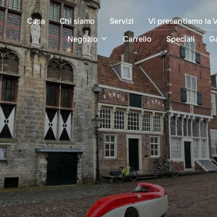
Casa
Chi siamo
Servizi
Vi presentiamo la
Negozio
Carrello
Speciali
Ga