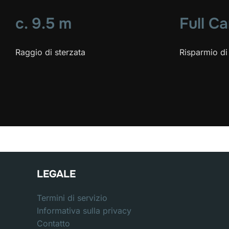
c. 9.5 m
Full C
Raggio di sterzata
Risparmio di 
LEGALE
Termini di servizio
Informativa sulla privacy
Contatto