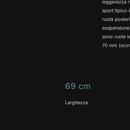
leggerezza 
sport tipico
ruota poster
sospensione a
sono ruote l
70 mm (sconsi
69 cm
Larghezza