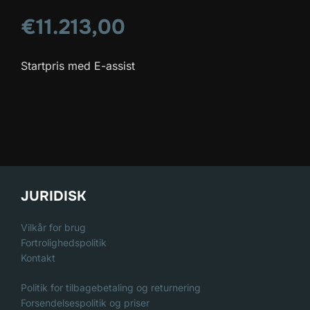
€11.213,00
Startpris med E-assist
JURIDISK
Vilkår for brug
Fortrolighedspolitik
Kontakt
Politik for tilbagebetaling og returnering
Forsendelsespolitik og priser