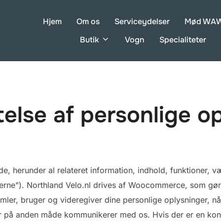
Hjem
Om os
Serviceydelser
Mød WAW 
Butik
Vogn
Specialiteter
ttelse af personlige o
, herunder al relateret information, indhold, funktioner, vær
rne"). Northland Velo.nl drives af Woocommerce, som gør de
amler, bruger og videregiver dine personlige oplysninger, nå
er på anden måde kommunikerer med os. Hvis der er en konf