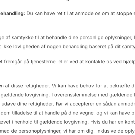
ehandling:
Du kan have ret til at anmode os om at stoppe 
e af samtykke til at behandle dine personlige oplysninger, h
t ikke lovligheden af nogen behandling baseret på dit samty
t fremgår på tjenesterne, eller ved at kontakte os ved hjæl
n af disse rettigheder. Vi kan have behov for at bekræfte di
 til gældende lovgivning. I overensstemmelse med gældende 
 udøve dine rettigheder. Før vi accepterer en sådan anmodni
m tilladelse til at handle på dine vegne, og vi kan have bru
rævet i henhold til gældende lovgivning. Hvis du har en kont
med de personoplysninger, vi har om dig, inklusive de opl