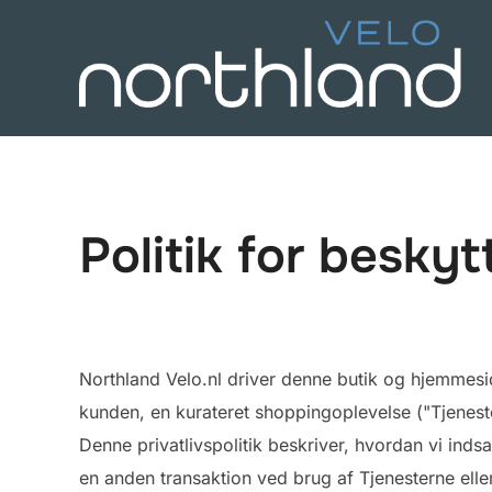
Videre
til
indhold
Politik for besky
Northland Velo.nl driver denne butik og hjemmeside
kunden, en kurateret shoppingoplevelse ("Tjeneste
Denne privatlivspolitik beskriver, hvordan vi inds
en anden transaktion ved brug af Tjenesterne ell