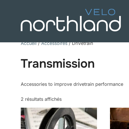
Skip
to
content
Accueil
/
Accessoires
/ Drivetrain
Transmission
Accessories to improve drivetrain performance
2 résultats affichés