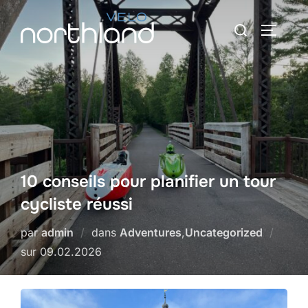
Skip
Recherche
to
BARRE 
de
content
:
10 conseils pour planifier un tour
cycliste réussi
par
admin
dans
Adventures
,
Uncategorized
Publié
sur
09.02.2026
le