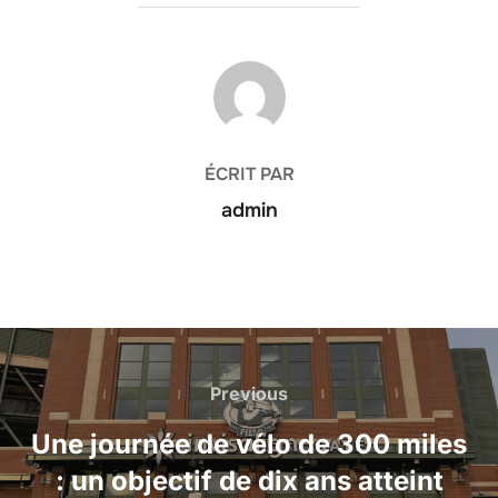
AUTEUR DE LA PUBLICATION
ÉCRIT PAR
admin
Navigation
de
Previous
Previous
l’article
Une journée de vélo de 300 miles
: un objectif de dix ans atteint