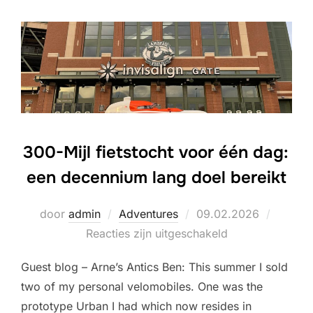
300-Mijl fietstocht voor één dag:
een decennium lang doel bereikt
Geplaatst
door
admin
Adventures
09.02.2026
op
Reacties zijn uitgeschakeld
Guest blog – Arne’s Antics Ben: This summer I sold
two of my personal velomobiles. One was the
prototype Urban I had which now resides in