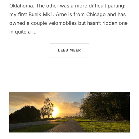
Oklahoma. The other was a more difficult parting:
my first Buelk MK1. Arne is from Chicago and has
owned a couple velomobiles but hasn’t ridden one
in quite a …
“300-MILE ONE-DAY BICYC
LEES MEER