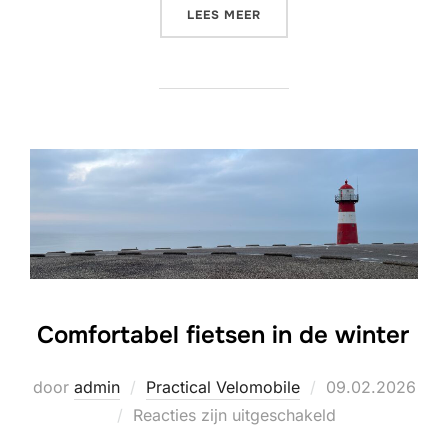
“MEDITATION IN MOTION:
LEES MEER
Comfortabel fietsen in de winter
Geplaatst
door
admin
Practical Velomobile
09.02.2026
op
Reacties zijn uitgeschakeld