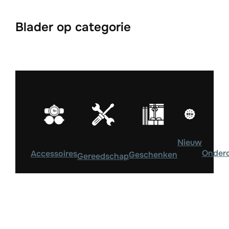
Blader op categorie
Nieuw
Onder
Accessoires
Geschenken
Gereedschap