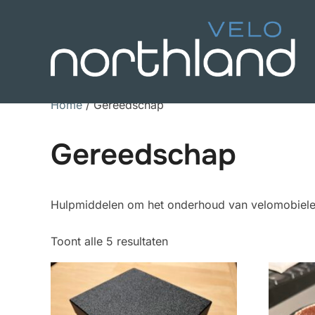
Overslaan
naar
inhoud
Home
/ Gereedschap
Gereedschap
Hulpmiddelen om het onderhoud van velomobiele
Toont alle 5 resultaten