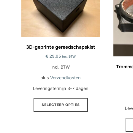
3D-geprinte gereedschapskist
€
29,95
inc. BTW
Tromme
incl. BTW
plus
Verzendkosten
Leveringstermijn
3-7 dagen
Dit
SELECTEER OPTIES
product
Lev
heeft
meerdere
variaties.