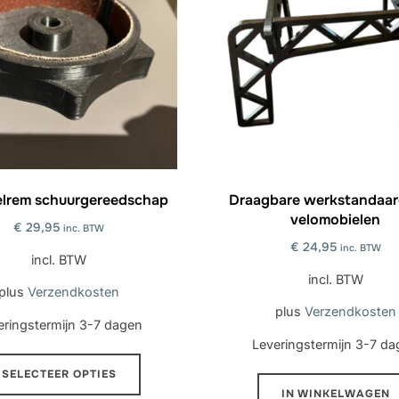
lrem schuurgereedschap
Draagbare werkstandaar
velomobielen
€
29,95
inc. BTW
€
24,95
inc. BTW
incl. BTW
incl. BTW
plus
Verzendkosten
plus
Verzendkosten
eringstermijn
3-7 dagen
Leveringstermijn
3-7 da
Dit
SELECTEER OPTIES
product
IN WINKELWAGEN