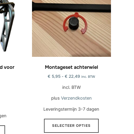
d voor
Montageset achterwiel
€
5,95
-
€
22,49
inc. BTW
incl. BTW
plus
Verzendkosten
Leveringstermijn
3-7 dagen
gen
Dit
SELECTEER OPTIES
product