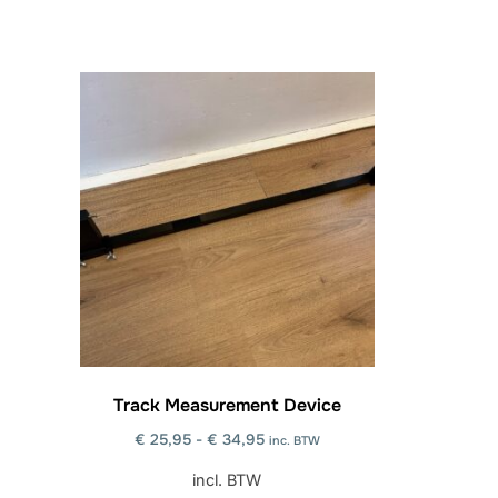
Deze
optie
kan
gekozen
worden
op
de
productpagina
Track Measurement Device
€
25,95
-
€
34,95
inc. BTW
incl. BTW