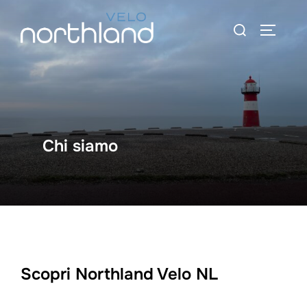
Vai
Ricerca
al
BARRA 
per:
contenuto
Chi siamo
Scopri Northland Velo NL