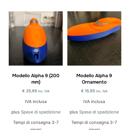
Questo
Questo
prodotto
prodotto
ha
ha
più
più
varianti.
varianti.
Le
Le
opzioni
opzioni
possono
possono
essere
essere
scelte
scelte
Modello Alpha 9 (200
Modello Alpha 9
mm)
Ornamento
nella
nella
pagina
pagina
€
25,95
€
15,95
inc. IVA
inc. IVA
del
del
IVA inclusa
IVA inclusa
prodotto
prodotto
plus
Spese di spedizione
plus
Spese di spedizione
Tempi di consegna
3-7
Tempi di consegna
3-7
giorni
giorni