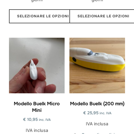
SELEZIONARE LE OPZIONI
SELEZIONARE LE OPZIONI
Questo
Questo
prodotto
prodotto
ha
ha
più
più
varianti.
varianti.
Le
Le
opzioni
opzioni
possono
possono
essere
essere
scelte
scelte
Modello Buelk Micro
Modello Buelk (200 mm)
Mini
nella
nella
€
25,95
inc. IVA
pagina
pagina
€
10,95
inc. IVA
IVA inclusa
del
del
IVA inclusa