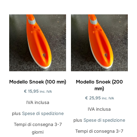
Questo
prodotto
prodotto
ha
ha
più
più
varianti.
varianti.
Le
Le
opzioni
opzioni
possono
possono
essere
essere
scelte
scelte
Modello Snoek (100 mm)
Modello Snoek (200
nella
mm)
nella
pagina
€
15,95
inc. IVA
pagina
€
25,95
inc. IVA
del
IVA inclusa
del
prodotto
IVA inclusa
plus
Spese di spedizione
prodotto
plus
Spese di spedizione
Tempi di consegna
3-7
Tempi di consegna
3-7
giorni