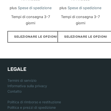
prodotto
plus
Spese di spedizione
plus
Spese di spedizione
Tempi di consegna
3-7
Tempi di consegna
3-7
giorni
giorni
SELEZIONARE LE OPZIONI
SELEZIONARE LE OPZIONI
Questo
Questo
prodotto
prodotto
ha
ha
più
più
LEGALE
varianti.
varianti.
Le
Le
Termini di servizio
Informativa sulla privacy
opzioni
opzioni
Contatto
possono
possono
essere
essere
Politica di rimborso e restituzione
Politica e prezzi di spedizione
scelte
scelte