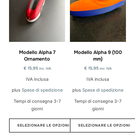
più
più
varianti.
varianti.
Le
Le
opzioni
opzioni
possono
possono
essere
essere
scelte
scelte
Modello Alpha 7
Modello Alpha 9 (100
Ornamento
mm)
nella
nella
pagina
pagina
€
15,95
€
15,95
inc. IVA
inc. IVA
del
del
IVA inclusa
IVA inclusa
prodotto
prodotto
plus
Spese di spedizione
plus
Spese di spedizione
Tempi di consegna
3-7
Tempi di consegna
3-7
giorni
giorni
SELEZIONARE LE OPZIONI
SELEZIONARE LE OPZIONI