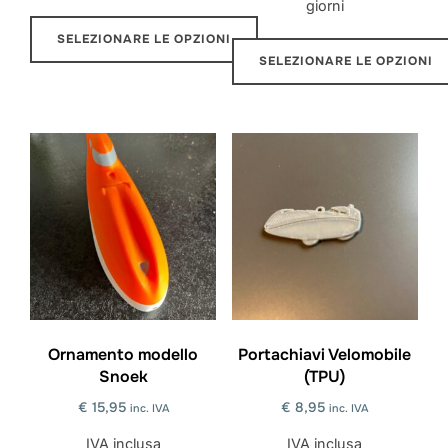
giorni
SELEZIONARE LE OPZIONI
SELEZIONARE LE OPZIONI
Questo
Questo
prodotto
prodotto
ha
ha
più
più
varianti.
varianti.
Le
Le
opzioni
opzioni
possono
possono
essere
essere
scelte
scelte
Ornamento modello
Portachiavi Velomobile
nella
Snoek
(TPU)
nella
pagina
pagina
€
15,95
€
8,95
inc. IVA
inc. IVA
del
del
prodotto
IVA inclusa
IVA inclusa