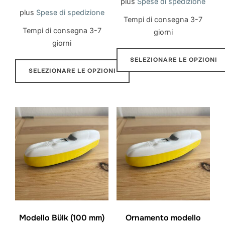
plus
Spese di spedizione
prodotto
prodotto
plus
Spese di spedizione
Tempi di consegna
3-7
Tempi di consegna
3-7
giorni
giorni
SELEZIONARE LE OPZIONI
SELEZIONARE LE OPZIONI
Questo
Questo
prodotto
prodotto
ha
ha
più
più
varianti.
varianti.
Le
Le
opzioni
opzioni
possono
possono
essere
essere
scelte
scelte
Modello Bülk (100 mm)
Ornamento modello
nella