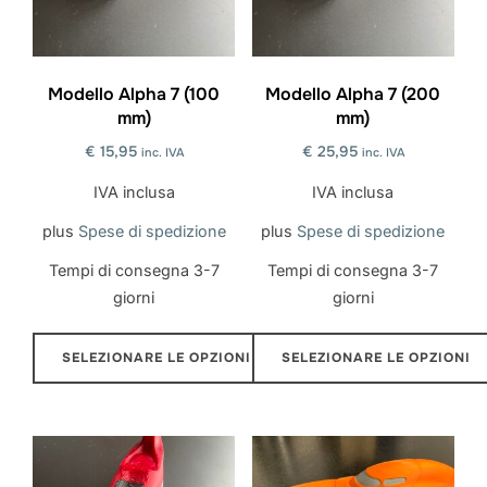
Modello Alpha 7 (100
Modello Alpha 7 (200
mm)
mm)
€
15,95
€
25,95
inc. IVA
inc. IVA
IVA inclusa
IVA inclusa
plus
Spese di spedizione
plus
Spese di spedizione
Tempi di consegna
3-7
Tempi di consegna
3-7
giorni
giorni
SELEZIONARE LE OPZIONI
SELEZIONARE LE OPZIONI
Questo
Questo
prodotto
prodotto
ha
ha