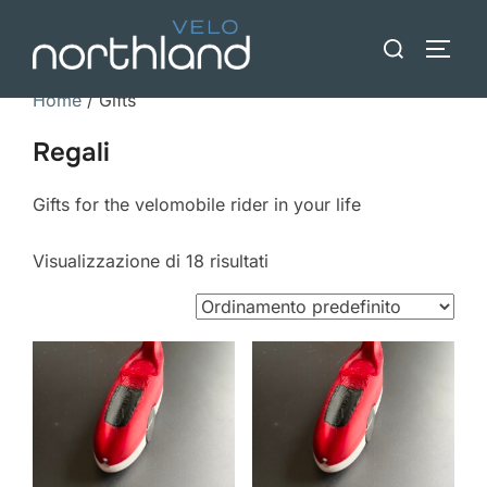
Vai
Ricerca
al
BARR
per:
contenuto
Home
/ Gifts
Regali
Gifts for the velomobile rider in your life
Visualizzazione di 18 risultati