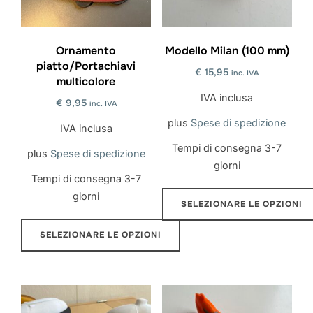
possono
essere
essere
scelte
scelte
Ornamento
Modello Milan (100 mm)
nella
piatto/Portachiavi
nella
pagina
€
15,95
inc. IVA
multicolore
pagina
del
IVA inclusa
€
9,95
inc. IVA
del
prodotto
plus
Spese di spedizione
prodotto
IVA inclusa
Tempi di consegna
3-7
plus
Spese di spedizione
giorni
Tempi di consegna
3-7
giorni
SELEZIONARE LE OPZIONI
Questo
SELEZIONARE LE OPZIONI
prodotto
Questo
ha
prodotto
più
ha
varianti.