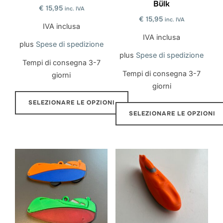
Bülk
nella
pagina
€
15,95
inc. IVA
pagina
€
15,95
inc. IVA
del
IVA inclusa
del
prodotto
IVA inclusa
plus
Spese di spedizione
prodotto
plus
Spese di spedizione
Tempi di consegna
3-7
Tempi di consegna
3-7
giorni
giorni
SELEZIONARE LE OPZIONI
SELEZIONARE LE OPZIONI
Questo
Questo
prodotto
prodotto
ha
ha
più
più
varianti.
varianti.
Le
Le
opzioni
opzioni
possono