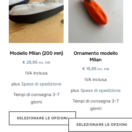
più
Le
varianti.
opzioni
Le
possono
opzioni
essere
possono
scelte
essere
nella
scelte
Modello Milan (200 mm)
Ornamento modello
pagina
Milan
nella
€
25,95
inc. IVA
del
pagina
€
15,95
inc. IVA
prodotto
IVA inclusa
del
IVA inclusa
plus
Spese di spedizione
prodotto
plus
Spese di spedizione
Tempi di consegna
3-7
Tempi di consegna
3-7
giorni
giorni
SELEZIONARE LE OPZIONI
SELEZIONARE LE OPZIONI
Questo