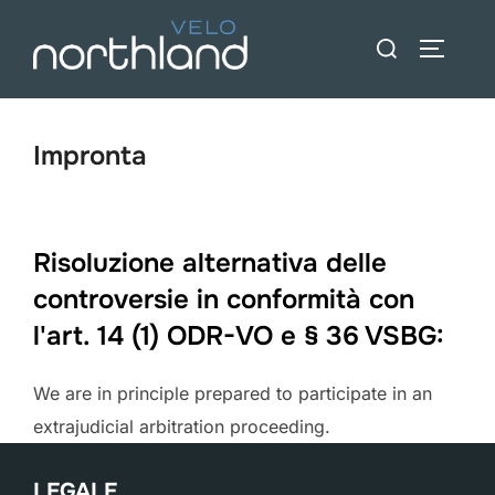
Vai
Ricerca
al
BARRA 
per:
contenuto
Impronta
Risoluzione alternativa delle
controversie in conformità con
l'art. 14 (1) ODR-VO e § 36 VSBG:
We are in principle prepared to participate in an
extrajudicial arbitration proceeding.
LEGALE