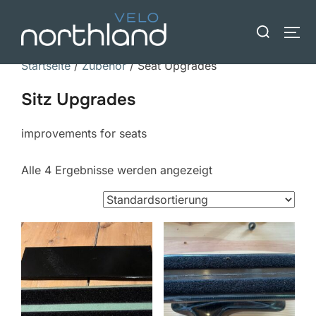
Zum
Suche
Inhalt
SEI
nach:
springen
Startseite
/
Zubehör
/ Seat Upgrades
Sitz Upgrades
improvements for seats
Alle 4 Ergebnisse werden angezeigt