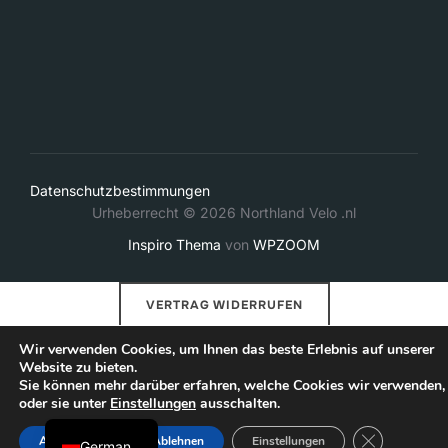
Datenschutzbestimmungen
Urheberrecht © 2026 Northland Velo .nl
Inspiro Thema
von
WPZOOM
Italian
VERTRAG WIDERRUFEN
Danish
French
Wir verwenden Cookies, um Ihnen das beste Erlebnis auf unserer
Website zu bieten.
Dutch
Sie können mehr darüber erfahren, welche Cookies wir verwenden,
oder sie unter
Einstellungen
ausschalten.
English
GDPR-COO
Akzeptieren
Ablehnen
Einstellungen
German