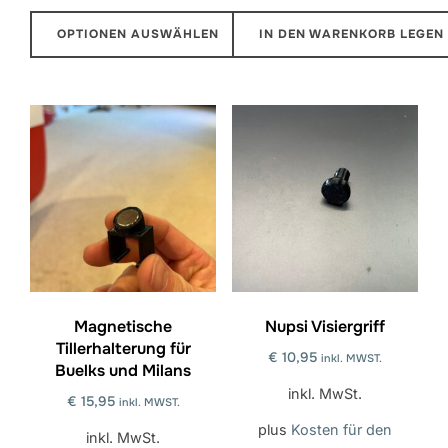
OPTIONEN AUSWÄHLEN
IN DEN WARENKORB LEGEN
Dieses
Produkt
hat
mehrere
Varianten.
Die
Optionen
können
auf
der
Magnetische
Nupsi Visiergriff
Tillerhalterung für
Produktseite
€
10,95
inkl. MWST.
Buelks und Milans
ausgewählt
inkl. MwSt.
€
15,95
inkl. MWST.
werden
plus
Kosten für den
inkl. MwSt.