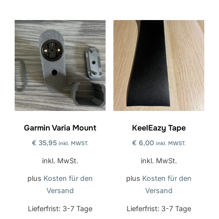
Dieses
Produkt
Produkt
hat
hat
mehrere
mehrere
Varianten.
Varianten.
Die
Die
Optionen
Optionen
können
können
auf
auf
der
der
Garmin Varia Mount
KeelEazy Tape
Produktseite
Produktseite
ausgewählt
€
35,95
€
6,00
inkl. MWST.
inkl. MWST.
ausgewählt
werden
inkl. MwSt.
inkl. MwSt.
werden
plus
Kosten für den
plus
Kosten für den
Versand
Versand
Lieferfrist:
3-7 Tage
Lieferfrist:
3-7 Tage