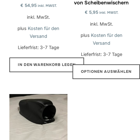
von Scheibenwischern
Produktseite
€
54,95
inkl. MWST.
ausgewählt
€
5,95
inkl. MWST.
inkl. MwSt.
werden
inkl. MwSt.
plus
Kosten für den
plus
Kosten für den
Versand
Versand
Lieferfrist:
3-7 Tage
Lieferfrist:
3-7 Tage
IN DEN WARENKORB LEGEN
OPTIONEN AUSWÄHLEN
Dieses
Produkt
hat
mehrere
Varianten.
Die
Optionen