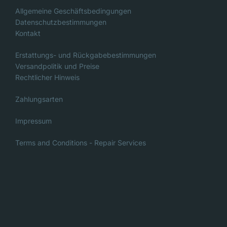
Die
Allgemeine Geschäftsbedingungen
Datenschutzbestimmungen
Optionen
Kontakt
können
auf
Erstattungs- und Rückgabebestimmungen
Versandpolitik und Preise
der
Rechtlicher Hinweis
Produktseite
ausgewählt
Zahlungsarten
werden
Impressum
Terms and Conditions - Repair Services