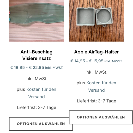
Anti-Beschlag
Apple AirTag-Halter
Visiereinsatz
€
14,95
-
€
15,95
inkl. MWST.
€
18,95
-
€
22,95
inkl. MWST.
inkl. MwSt.
inkl. MwSt.
plus
Kosten für den
plus
Kosten für den
Versand
Versand
Lieferfrist:
3-7 Tage
Lieferfrist:
3-7 Tage
OPTIONEN AUSWÄHLEN
OPTIONEN AUSWÄHLEN
Dieses