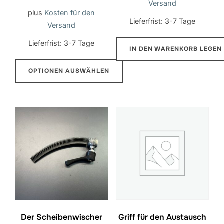
Versand
plus
Kosten für den
Lieferfrist:
3-7 Tage
Versand
Lieferfrist:
3-7 Tage
IN DEN WARENKORB LEGEN
OPTIONEN AUSWÄHLEN
Dieses
Produkt
hat
mehrere
Varianten.
Die
Optionen
können
auf
der
Der Scheibenwischer
Griff für den Austausch