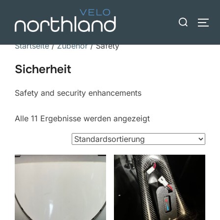
Zum
Suche
Inhalt
SEI
nach:
springen
Startseite
/
Zubehör
/ Safety
Sicherheit
Safety and security enhancements
Alle 11 Ergebnisse werden angezeigt