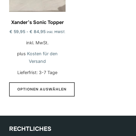
können
auf
der
Xander’s Sonic Topper
Produktseite
€
59,95
-
€
84,95
inkl. MWST.
ausgewählt
inkl. MwSt.
werden
plus
Kosten für den
Versand
Lieferfrist:
3-7 Tage
OPTIONEN AUSWÄHLEN
Dieses
Produkt
hat
mehrere
RECHTLICHES
Varianten.