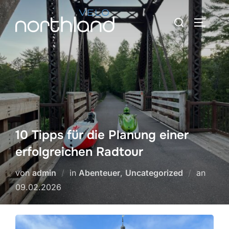
Zum
Suche
Inhalt
SEITEN
nach:
springen
10 Tipps für die Planung einer
erfolgreichen Radtour
Veröff
von
admin
in
Abenteuer
,
Uncategorized
an
am
09.02.2026