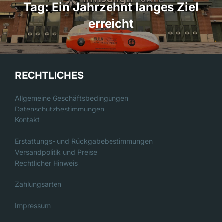
Tag: Ein Jahrzehnt langes Ziel
erreicht
RECHTLICHES
Allgemeine Geschäftsbedingungen
Datenschutzbestimmungen
Kontakt
Erstattungs- und Rückgabebestimmungen
Versandpolitik und Preise
Rechtlicher Hinweis
Zahlungsarten
Impressum